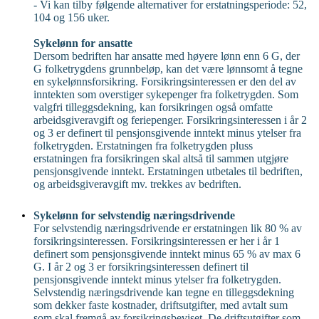
- Vi kan tilby følgende alternativer for erstatningsperiode: 52,
104 og 156 uker.
Sykelønn for ansatte
Dersom bedriften har ansatte med høyere lønn enn 6 G, der
G folketrygdens grunnbeløp, kan det være lønnsomt å tegne
en sykelønnsforsikring. Forsikringsinteressen er den del av
inntekten som overstiger sykepenger fra folketrygden. Som
valgfri tilleggsdekning, kan forsikringen også omfatte
arbeidsgiveravgift og feriepenger. Forsikringsinteressen i år 2
og 3 er definert til pensjonsgivende inntekt minus ytelser fra
folketrygden. Erstatningen fra folketrygden pluss
erstatningen fra forsikringen skal altså til sammen utgjøre
pensjonsgivende inntekt. Erstatningen utbetales til bedriften,
og arbeidsgiveravgift mv. trekkes av bedriften.
Sykelønn for selvstendig næringsdrivende
For selvstendig næringsdrivende er erstatningen lik 80 % av
forsikringsinteressen. Forsikringsinteressen er her i år 1
definert som pensjonsgivende inntekt minus 65 % av max 6
G. I år 2 og 3 er forsikringsinteressen definert til
pensjonsgivende inntekt minus ytelser fra folketrygden.
Selvstendig næringsdrivende kan tegne en tilleggsdekning
som dekker faste kostnader, driftsutgifter, med avtalt sum
som skal fremgå av forsikringsbeviset. De driftsutgifter som