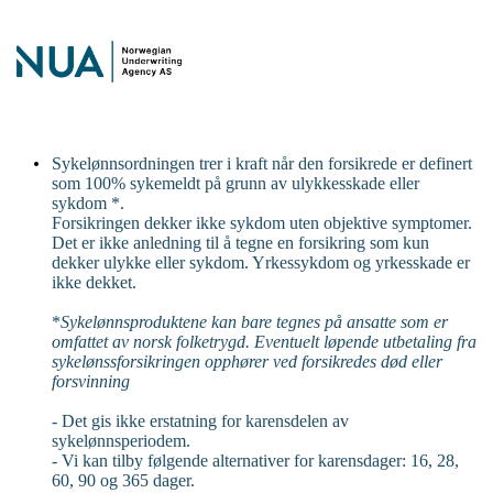
Sykelønnsordningen trer i kraft når den forsikrede er definert
som 100% sykemeldt på grunn av ulykkesskade eller
sykdom *.
Forsikringen dekker ikke sykdom uten objektive symptomer.
Det er ikke anledning til å tegne en forsikring som kun
dekker ulykke eller sykdom. Yrkessykdom og yrkesskade er
ikke dekket.
*
Sykelønnsproduktene kan bare tegnes på ansatte som er
omfattet av norsk folketrygd. Eventuelt løpende utbetaling fra
sykelønssforsikringen opphører ved forsikredes død eller
forsvinning
- Det gis ikke erstatning for karensdelen av
sykelønnsperiodem.
- Vi kan tilby følgende alternativer for karensdager: 16, 28,
60, 90 og 365 dager.